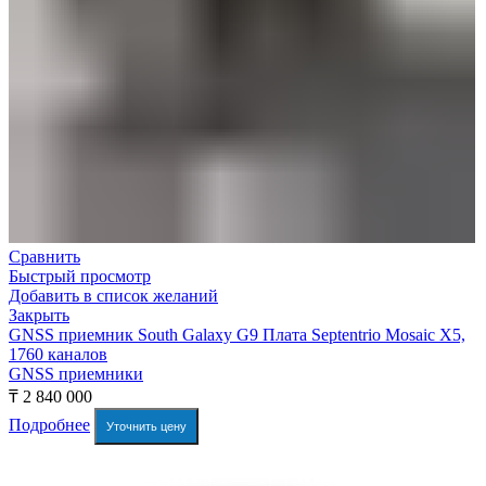
Сравнить
Быстрый просмотр
Добавить в список желаний
Закрыть
GNSS приемник South Galaxy G9 Плата Septentrio Mosaic X5,
1760 каналов
GNSS приемники
₸
2 840 000
Подробнее
Уточнить цену