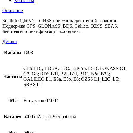
Контакты
Описание
South Insight V2 – GNSS приемник для точной геодезии.
Поддержка GPS, GLONASS, BDS, Galileo, QZSS, SBAS.
Быстрая и точная фиксация координат.
Детали
Каналы
1698
GPS L1C, L1C/A, L2C, L2P(Y), L5; GLONASS G1,
G2, G3; BDS B1I, B2I, B3I, B1C, B2a, B2b;
Частоты
GALILEO E1, E5a, E5b, E6; QZSS L1, L2C, L5;
SBAS L1
IMU
Есть, угол 0°-60°
Батарея
5000 mAh, до 20 ч работы
Вес
540 г