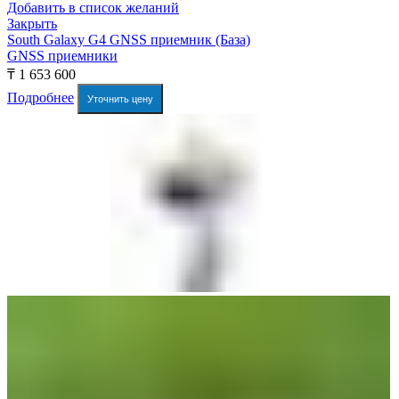
Добавить в список желаний
Закрыть
South Galaxy G4 GNSS приемник (База)
GNSS приемники
₸
1 653 600
Подробнее
Уточнить цену