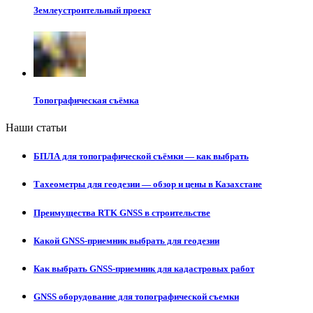
Землеустроительный проект
Топографическая съёмка
Наши статьи
БПЛА для топографической съёмки — как выбрать
Тахеометры для геодезии — обзор и цены в Казахстане
Преимущества RTK GNSS в строительстве
Какой GNSS-приемник выбрать для геодезии
Как выбрать GNSS-приемник для кадастровых работ
GNSS оборудование для топографической съемки