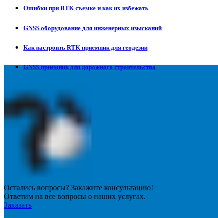
Ошибки при RTK съемке и как их избежать
GNSS оборудование для инженерных изысканий
Как настроить RTK приемник для геодезии
GNSS приемник для дорожного строительства
Остались вопросы? Закажите консультацию!
Ответим на все вопросы о наших услугах.
Заказать