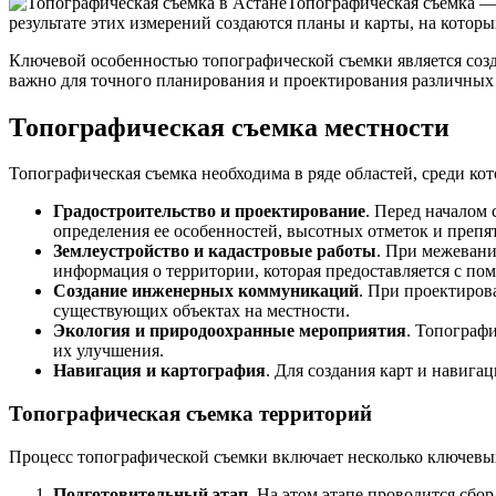
Топографическая съемка — 
результате этих измерений создаются планы и карты, на котор
Ключевой особенностью топографической съемки является созд
важно для точного планирования и проектирования различных
Топографическая съемка местности
Топографическая съемка необходима в ряде областей, среди ко
Градостроительство и проектирование
. Перед началом
определения ее особенностей, высотных отметок и препя
Землеустройство и кадастровые работы
. При межевани
информация о территории, которая предоставляется с п
Создание инженерных коммуникаций
. При проектиров
существующих объектах на местности.
Экология и природоохранные мероприятия
. Топограф
их улучшения.
Навигация и картография
. Для создания карт и навига
Топографическая съемка территорий
Процесс топографической съемки включает несколько ключевы
Подготовительный этап
. На этом этапе проводится сбо