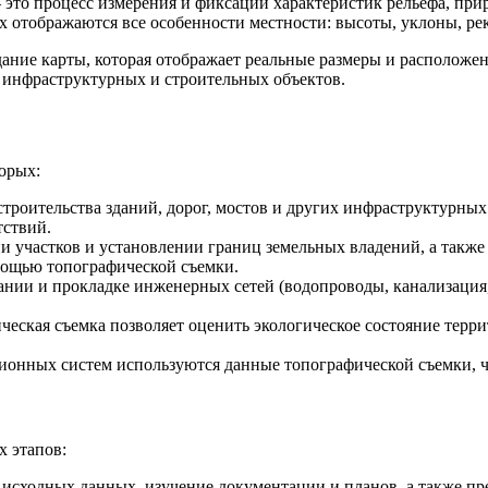
это процесс измерения и фиксации характеристик рельефа, при
ых отображаются все особенности местности: высоты, уклоны, ре
ание карты, которая отображает реальные размеры и расположен
 инфраструктурных и строительных объектов.
торых:
 строительства зданий, дорог, мостов и других инфраструктурны
тствий.
и участков и установлении границ земельных владений, а также 
омощью топографической съемки.
ании и прокладке инженерных сетей (водопроводы, канализация,
ическая съемка позволяет оценить экологическое состояние тер
ционных систем используются данные топографической съемки, ч
х этапов:
р исходных данных, изучение документации и планов, а также п