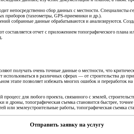
ходит непосредственно сбор данных с местности. Специалисты-г
ых приборов (тахеометры, GPS-приемники и др.).
рений собранные данные обрабатываются и анализируются. Созда
от составляется отчет с приложением топографического плана ил
д.
ляют получать очень точные данные о местности, что критическ
т использоваться в различных сферах — от строительства до п
льном этапе позволяет избежать многих ошибок и переработок на 
 процесс для любого проекта, связанного с землей, строительс
и и дроны, топографическая съемка становится быстрее, точнее 
тей или землеустроительные работы, топографическая съемка ст
Отправить заявку на услугу