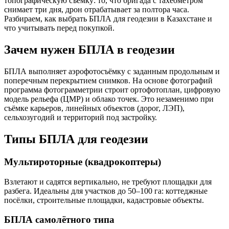
топографическую съёмку: то, что бригада с тахеометром
снимает три дня, дрон отрабатывает за полтора часа.
Разбираем, как выбрать БПЛА для геодезии в Казахстане и
что учитывать перед покупкой.
Зачем нужен БПЛА в геодезии
БПЛА выполняет аэрофотосъёмку с заданным продольным и
поперечным перекрытием снимков. На основе фотографий
программа фотограмметрии строит ортофотоплан, цифровую
модель рельефа (ЦМР) и облако точек. Это незаменимо при
съёмке карьеров, линейных объектов (дорог, ЛЭП),
сельхозугодий и территорий под застройку.
Типы БПЛА для геодезии
Мультироторные (квадрокоптеры)
Взлетают и садятся вертикально, не требуют площадки для
разбега. Идеальны для участков до 50–100 га: коттеджные
посёлки, строительные площадки, кадастровые объекты.
БПЛА самолётного типа