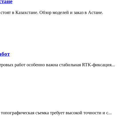
стане
стоят в Казахстане. Обзор моделей и заказ в Астане.
абот
ровых работ особенно важна стабильная RTK-фиксация...
опографическая съемка требует высокой точности и с...