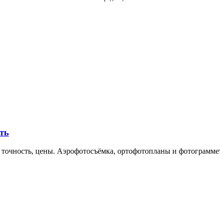
ть
 точность, цены. Аэрофотосъёмка, ортофотопланы и фотограммет