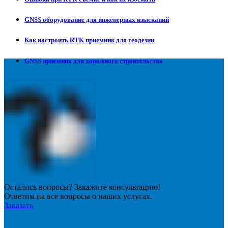
GNSS оборудование для инженерных изысканий
Как настроить RTK приемник для геодезии
GNSS приемник для дорожного строительства
Остались вопросы? Закажите консультацию!
Ответим на все вопросы о наших услугах.
Заказать