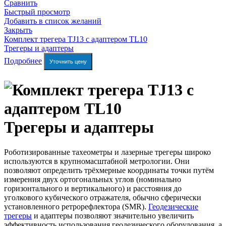
Сравнить
Быстрый просмотр
Добавить в список желаний
Закрыть
Комплект трегера TJ13 с адаптером TL10
Трегеры и адаптеры
Подробнее
Уточнить цену
Трегеры и адаптеры
Роботизированные тахеометры и лазерные трегеры широко
используются в крупномасштабной метрологии. Они
позволяют определить трёхмерные координаты точки путём
измерения двух ортогональных углов (номинально
горизонтального и вертикального) и расстояния до
уголкового кубического отражателя, обычно сферически
установленного ретрорефлектора (SMR).
Геодезические
трегеры
и адаптеры позволяют значительно увеличить
эффективность использования геодезического оборудования, а