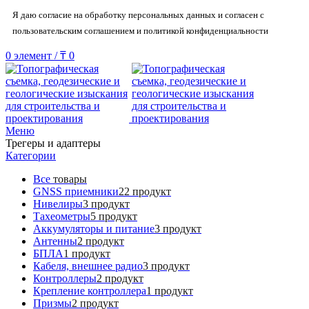
Я даю согласие на обработку персональных данных и согласен с
пользовательским соглашением и политикой конфиденциальности
0
элемент
/
₸
0
Меню
Трегеры и адаптеры
Категории
Все
товары
GNSS приемники
22 продукт
Нивелиры
3 продукт
Тахеометры
5 продукт
Аккумуляторы и питание
3 продукт
Антенны
2 продукт
БПЛА
1 продукт
Кабеля, внешнее радио
3 продукт
Контроллеры
2 продукт
Крепление контроллера
1 продукт
Призмы
2 продукт