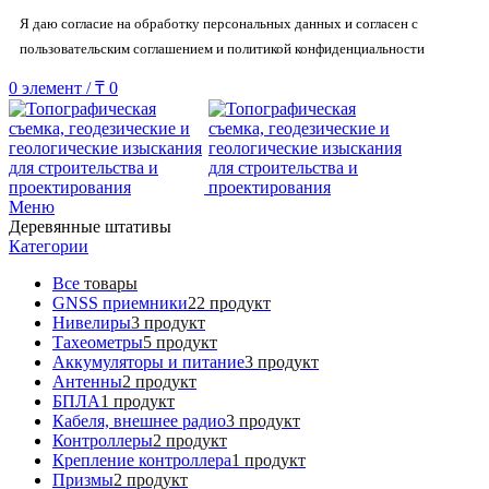
Я даю согласие на обработку персональных данных и согласен с
пользовательским соглашением и политикой конфиденциальности
0
элемент
/
₸
0
Меню
Деревянные штативы
Категории
Все
товары
GNSS приемники
22 продукт
Нивелиры
3 продукт
Тахеометры
5 продукт
Аккумуляторы и питание
3 продукт
Антенны
2 продукт
БПЛА
1 продукт
Кабеля, внешнее радио
3 продукт
Контроллеры
2 продукт
Крепление контроллера
1 продукт
Призмы
2 продукт