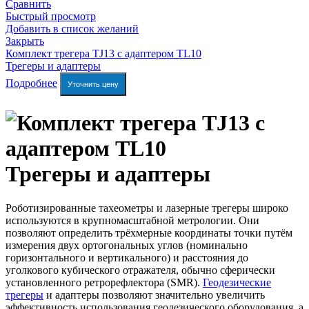
Сравнить
Быстрый просмотр
Добавить в список желаний
Закрыть
Комплект трегера TJ13 с адаптером TL10
Трегеры и адаптеры
Подробнее
Уточнить цену
Трегеры и адаптеры
Роботизированные тахеометры и лазерные трегеры широко
используются в крупномасштабной метрологии. Они
позволяют определить трёхмерные координаты точки путём
измерения двух ортогональных углов (номинально
горизонтального и вертикального) и расстояния до
уголкового кубического отражателя, обычно сферически
установленного ретрорефлектора (SMR).
Геодезические
трегеры
и адаптеры позволяют значительно увеличить
эффективность использования геодезического оборудования, а