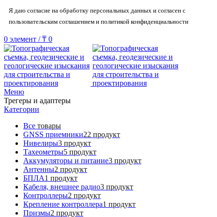
Я даю согласие на обработку персональных данных и согласен с
пользовательским соглашением и политикой конфиденциальности
0
элемент
/
₸
0
Меню
Трегеры и адаптеры
Категории
Все
товары
GNSS приемники
22 продукт
Нивелиры
3 продукт
Тахеометры
5 продукт
Аккумуляторы и питание
3 продукт
Антенны
2 продукт
БПЛА
1 продукт
Кабеля, внешнее радио
3 продукт
Контроллеры
2 продукт
Крепление контроллера
1 продукт
Призмы
2 продукт