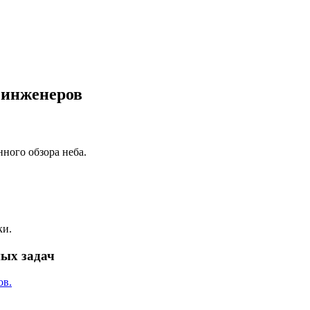
 инженеров
ного обзора неба.
ки.
ых задач
ов.