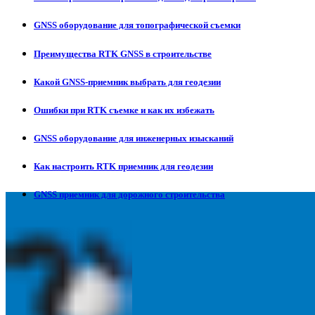
GNSS оборудование для топографической съемки
Преимущества RTK GNSS в строительстве
Какой GNSS-приемник выбрать для геодезии
Ошибки при RTK съемке и как их избежать
GNSS оборудование для инженерных изысканий
Как настроить RTK приемник для геодезии
GNSS приемник для дорожного строительства