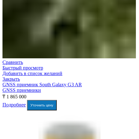
Сравнить
Быстрый просмотр
Добавить в список желаний
Закрыть
GNSS приемник South Galaxy G3 AR
GNSS приемники
₸
1 865 000
Подробнее
Уточнить цену