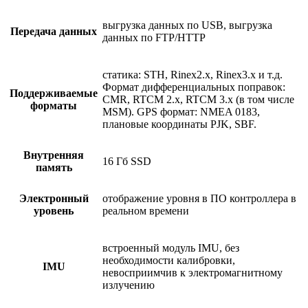
выгрузка данных по USB, выгрузка
Передача данных
данных по FTP/HTTP
статика: STH, Rinex2.х, Rinex3.х и т.д.
Формат дифференциальных поправок:
Поддерживаемые
CMR, RTCM 2.x, RTCM 3.x (в том числе
форматы
MSM). GPS формат: NMEA 0183,
плановые координаты PJK, SBF.
Внутренняя
16 Гб SSD
память
Электронный
отображение уровня в ПО контроллера в
уровень
реальном времени
встроенный модуль IMU, без
необходимости калибровки,
IMU
невосприимчив к электромагнитному
излучению