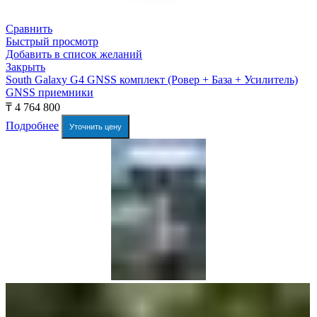
Сравнить
Быстрый просмотр
Добавить в список желаний
Закрыть
South Galaxy G4 GNSS комплект (Ровер + База + Усилитель)
GNSS приемники
₸
4 764 800
Подробнее
Уточнить цену