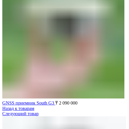
GNSS приемник South G3
₸
2 090 000
Назад к товарам
Следующий товар