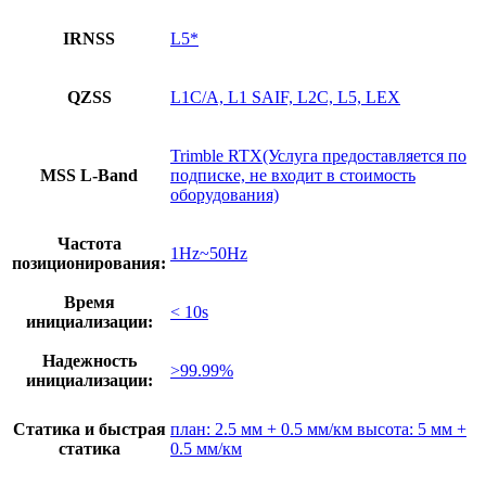
IRNSS
L5*
QZSS
L1C/A, L1 SAIF, L2C, L5, LEX
Trimble RTX(Услуга предоставляется по
MSS L-Band
подписке, не входит в стоимость
оборудования)
Частота
1Hz~50Hz
позиционирования:
Время
< 10s
инициализации:
Надежность
>99.99%
инициализации:
Статика и быстрая
план: 2.5 мм + 0.5 мм/км высота: 5 мм +
статика
0.5 мм/км