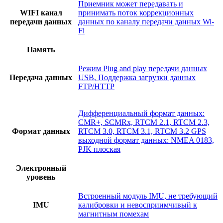
Приемник может передавать и
WIFI канал
принимать поток коррекционных
передачи данных
данных по каналу передачи данных Wi-
Fi
Память
Режим Plug and play передачи данных
Передача данных
USB, Поддержка загрузки данных
FTP/HTTP
Дифференциальный формат данных:
CMR+, SCMRx, RTCM 2.1, RTCM 2.3,
Формат данных
RTCM 3.0, RTCM 3.1, RTCM 3.2 GPS
выходной формат данных: NMEA 0183,
PJK плоская
Электронный
уровень
Встроенный модуль IMU, не требующий
IMU
калибровки и невосприимчивый к
магнитным помехам