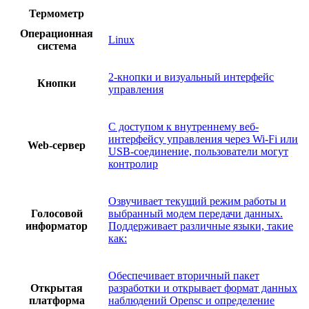
Термометр
Операционная
Linux
система
2-кнопки и визуальный интерфейс
Кнопки
управления
С доступом к внутреннему веб-
интерфейсу управления через Wi-Fi или
Web-сервер
USB-соединение, пользователи могут
контролир
Озвучивает текущий режим работы и
Голосовой
выбранный модем передачи данных.
информатор
Поддерживает различные языки, такие
как:
Обеспечивает вторичный пакет
Открытая
разработки и открывает формат данных
платформа
наблюдений Opensc и определение