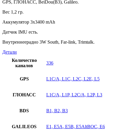
GPS
, ГЛОНАСС,
BeiDou
(
B
3),
Galileo
.
Вес 1,2 гр.
Аккумулятор 3х3400
mAh
Датчик
IMU
есть.
Внутреннее
радио
3W South, Far-link, Trimtalk.
Детали
Количество
336
каналов
GPS
L1C/A, L1C, L2C, L2E, L5
ГЛОНАСС
L1C/A, L1P, L2C/A, L2P, L3
BDS
B1, B2, B3
GALILEOS
E1, E5A, E5B, E5AltBOC, E6