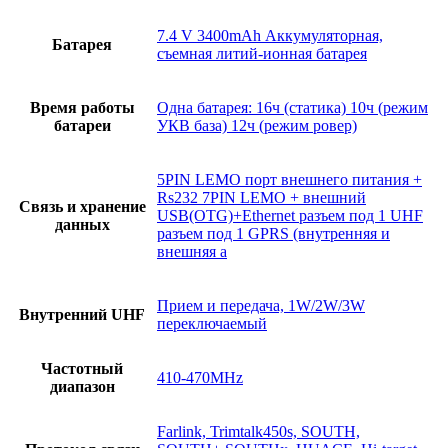
7.4 V 3400mAh Аккумуляторная,
Батарея
съемная литий-ионная батарея
Время работы
Одна батарея: 16ч (статика) 10ч (режим
батареи
УКВ база) 12ч (режим ровер)
5PIN LEMO порт внешнего питания +
Rs232 7PIN LEMO + внешний
Связь и хранение
USB(OTG)+Ethernet разъем под 1 UHF
данных
разъем под 1 GPRS (внутренняя и
внешняя а
Прием и передача, 1W/2W/3W
Внутренний UHF
переключаемый
Частотный
410-470MHz
диапазон
Farlink, Trimtalk450s, SOUTH,