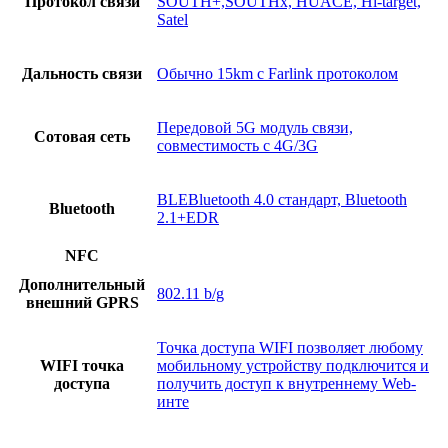
Протокол связи
SOUTH+,SOUTHx, HUACE, Hi-target,
Satel
Дальность связи
Обычно 15km с Farlink протоколом
Передовой 5G модуль связи,
Сотовая сеть
совместимость с 4G/3G
BLEBluetooth 4.0 стандарт, Bluetooth
Bluetooth
2.1+EDR
NFC
Дополнительный
802.11 b/g
внешний GPRS
Точка доступа WIFI позволяет любому
WIFI точка
мобильному устройству подключится и
доступа
получить доступ к внутреннему Web-
инте