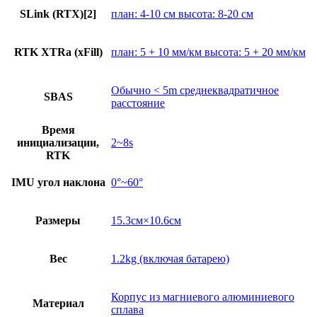
SLink (RTX)[2]
план: 4-10 см высота: 8-20 см
RTK XTRa (xFill)
план: 5 + 10 мм/км высота: 5 + 20 мм/км
Обычно < 5m среднеквадратичное
SBAS
расстояние
Время
инициализации,
2~8s
RTK
IMU угол наклона
0°~60°
Размеры
15.3см×10.6см
Вес
1.2kg (включая батарею)
Корпус из магниевого алюминиевого
Материал
сплава