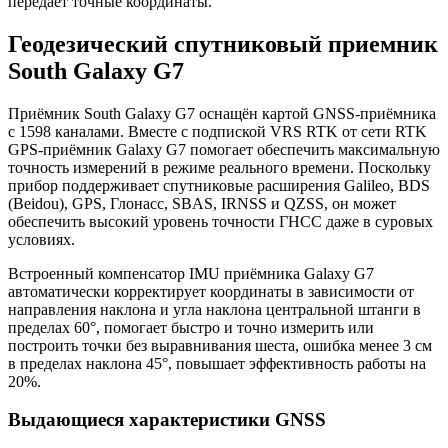
передаёт точные координаты.
Геодезический спутниковый приемник
South Galaxy G7
Приёмник South Galaxy G7 оснащён картой GNSS-приёмника
с 1598 каналами. Вместе с подпиской VRS RTK от сети RTK
GPS-приёмник Galaxy G7 помогает обеспечить максимальную
точность измерений в режиме реального времени. Поскольку
прибор поддерживает спутниковые расширения Galileo, BDS
(Beidou), GPS, Глонасс, SBAS, IRNSS и QZSS, он может
обеспечить высокий уровень точности ГНСС даже в суровых
условиях.
Встроенный компенсатор IMU приёмника Galaxy G7
автоматически корректирует координаты в зависимости от
направления наклона и угла наклона центральной штанги в
пределах 60°, помогает быстро и точно измерить или
построить точки без выравнивания шеста, ошибка менее 3 см
в пределах наклона 45°, повышает эффективность работы на
20%.
Выдающиеся характеристики GNSS