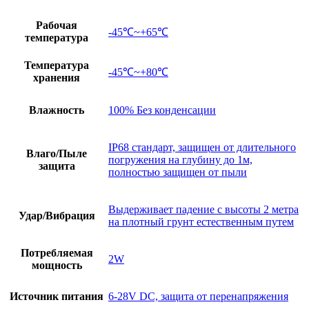
Рабочая
-45℃~+65℃
температура
Температура
-45℃~+80℃
хранения
Влажность
100% Без конденсации
IP68 стандарт, защищен от длительного
Влаго/Пыле
погружения на глубину до 1м,
защита
полностью защищен от пыли
Выдерживает падение с высоты 2 метра
Удар/Вибрация
на плотный грунт естественным путем
Потребляемая
2W
мощность
Источник питания
6-28V DC, защита от перенапряжения