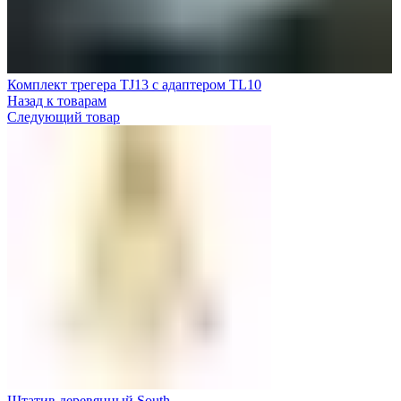
Комплект трегера TJ13 с адаптером TL10
Назад к товарам
Следующий товар
Штатив деревянный South