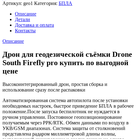
Артикул:
geo1
Категория:
БПЛА
Описание
Детали
Доставка и оплата
Контакты
Описание
Дрон для геодезической съёмки Drone
South Firefly pro купить по выгодной
цене
Высокоинтегрированный дрон, простая сборка и
использование сразу после распаковки
Автоматизированная система автопилота
после установки
необходимых настрое
к
,
быстрое приведение БПЛА в рабочее
положение.
После запуска беспилотник не нуждается в
ручном управлении. Постоянное геопозиционирование
получаемым через
PPK
/
RTK
. Обмен данными по воздуху в
УКВ/
GSM
диапазонах. Система защиты от столкновений
представлена радаром миллиметровой длины волны,