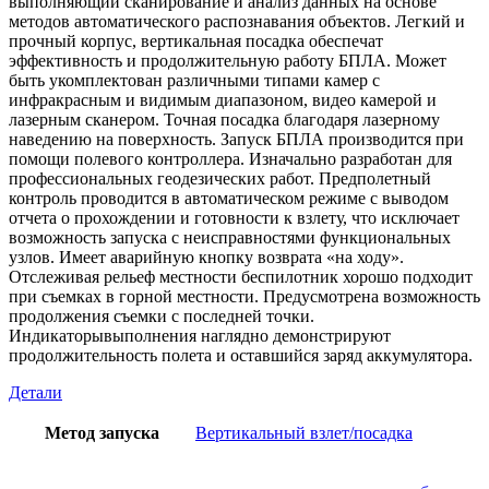
выполняющий сканирование и анализ данных на основе
методов автоматического распознавания объектов. Легкий и
прочный корпус, вертикальная посадка обеспечат
эффективность и продолжительную работу БПЛА. Может
быть укомплектован различными типами камер с
инфракрасным и видимым диапазоном, видео камерой и
лазерным сканером. Точная посадка благодаря лазерному
наведению на поверхность. Запуск БПЛА производится при
помощи полевого контроллера. Изначально разработан для
профессиональных геодезических работ. Предполетный
контроль проводится в автоматическом режиме с выводом
отчета о прохождении и готовности к взлету, что исключает
возможность запуска с неисправностями функциональных
узлов. Имеет аварийную кнопку возврата «на ходу».
Отслеживая рельеф местности беспилотник хорошо подходит
при съемках в горной местности. Предусмотрена возможность
продолжения съемки с последней точки.
Индикаторы
выполнения
наглядно
демонстрируют
продолжительность полета и
оставшийся заряд аккумулятора.
Детали
Метод запуска
Вертикальный взлет/посадка