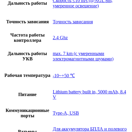
Скорость ≤10 m/s (@AGL 8m,
Дальность работы
умеренное освещение)
Точность зависания
Точность зависания
Частота работы
2.4 Ghz
контроллера
Дальность работы
max. 7 km (с умеренными
УКВ
электромагнитными шумами)
Рабочая температура
-10~+50 ℃
Lithium battery built in, 5000 mAh, 8.4
Питание
V
Коммуникационные
Type-A, USB
порты
Для аккумулятора БПЛА и полевого
Разъемы