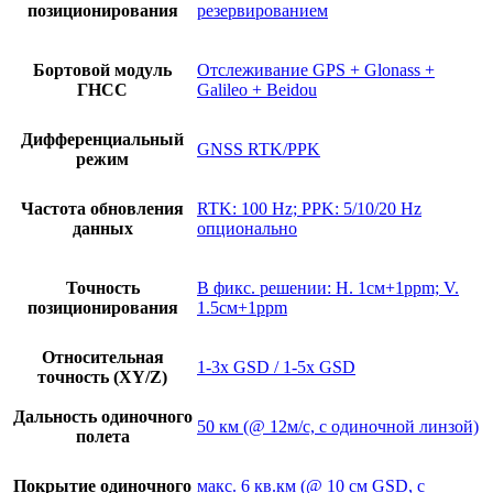
позиционирования
резервированием
Бортовой модуль
Отслеживание GPS + Glonass +
ГНСС
Galileo + Beidou
Дифференциальный
GNSS RTK/PPK
режим
Частота обновления
RTK: 100 Hz; PPK: 5/10/20 Hz
данных
опционально
Точность
В фикс. решении: H. 1см+1ppm; V.
позиционирования
1.5см+1ppm
Относительная
1-3x GSD / 1-5x GSD
точность (XY/Z)
Дальность одиночного
50 км (@ 12м/с, с одиночной линзой)
полета
Покрытие одиночного
макс. 6 кв.км (@ 10 см GSD, с