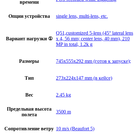
времени
Опции устройства
single lens, multi-lens, etc.
Q51,customized 5-lens (45° lateral lens
Вариант нагрузки ①
x 4, 56 mm; center lens, 40 mm), 210
MP in total, 1.2k g
Размеры
745x555x292 mm (готов к запуске);
Тип
273x224x147 mm (в кейсе)
Вес
2.45 kg
Предельная высота
3500 m
полета
Сопротивление ветру
10 m/s (Beaufort 5)