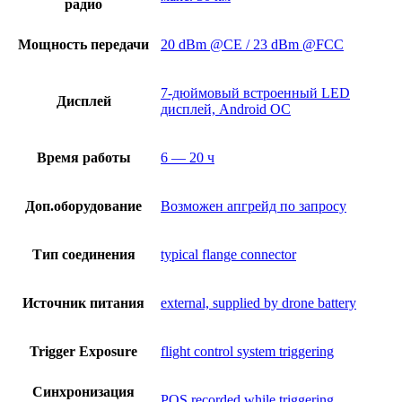
радио
Мощность передачи
20 dBm @CE / 23 dBm @FCC
7-дюймовый встроенный LED
Дисплей
дисплей, Android OС
Время работы
6 — 20 ч
Доп.оборудование
Возможен апгрейд по запросу
Тип соединения
typical flange connector
Источник питания
external, supplied by drone battery
Trigger Exposure
flight control system triggering
Синхронизация
POS recorded while triggering