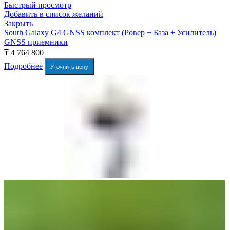
Быстрый просмотр
Добавить в список желаний
Закрыть
South Galaxy G4 GNSS комплект (Ровер + База + Усилитель)
GNSS приемники
₸
4 764 800
Подробнее
Уточнить цену