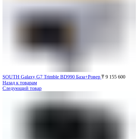
SOUTH Galaxy G7 Trimble BD990 База+Ровер
₸
9 155 600
Назад к товарам
Следующий товар