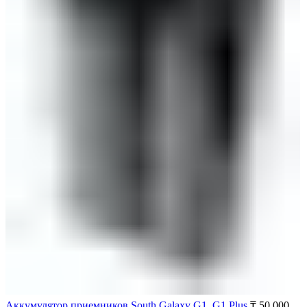
Аккумулятор приемников South Galaxy G1, G1 Plus
₸
50 000