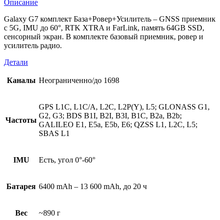
Описание
Galaxy G7 комплект База+Ровер+Усилитель – GNSS приемник
с 5G, IMU до 60°, RTK XTRA и FarLink, память 64GB SSD,
сенсорный экран. В комплекте базовый приемник, ровер и
усилитель радио.
Детали
Каналы
Неограниченно/до 1698
GPS L1C, L1C/A, L2C, L2P(Y), L5; GLONASS G1,
G2, G3; BDS B1I, B2I, B3I, B1C, B2a, B2b;
Частоты
GALILEO E1, E5a, E5b, E6; QZSS L1, L2C, L5;
SBAS L1
IMU
Есть, угол 0°-60°
Батарея
6400 mAh – 13 600 mAh, до 20 ч
Вес
~890 г