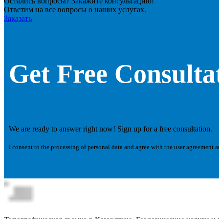
Остались вопросы? Закажите консультацию!
Ответим на все вопросы о наших услугах.
Заказать
Get Free Consulta
We are ready to answer right now! Sign up for a free consultation.
I consent to the processing of personal data and agree with the user agreement 