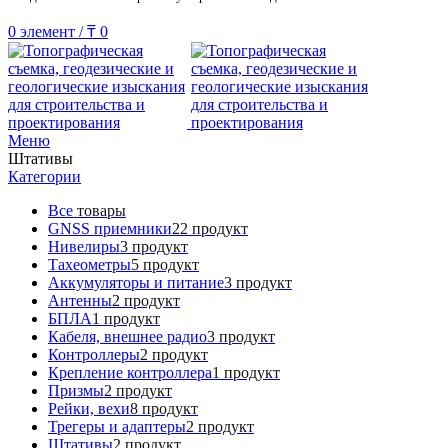
0
элемент
/
₸
0
Меню
Штативы
Категории
Все
товары
GNSS приемники
22 продукт
Нивелиры
3 продукт
Тахеометры
5 продукт
Аккумуляторы и питание
3 продукт
Антенны
2 продукт
БПЛА
1 продукт
Кабеля, внешнее радио
3 продукт
Контроллеры
2 продукт
Крепление контроллера
1 продукт
Призмы
2 продукт
Рейки, вехи
8 продукт
Трегеры и адаптеры
2 продукт
Штативы
2 продукт