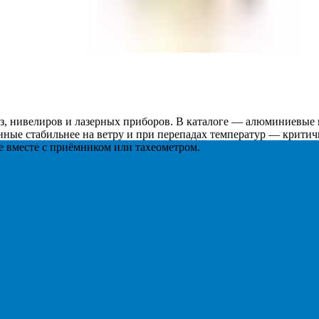
з, нивелиров и лазерных приборов. В каталоге — алюминиевые
янные стабильнее на ветру и при перепадах температур — крит
е вместе с приёмником или тахеометром.