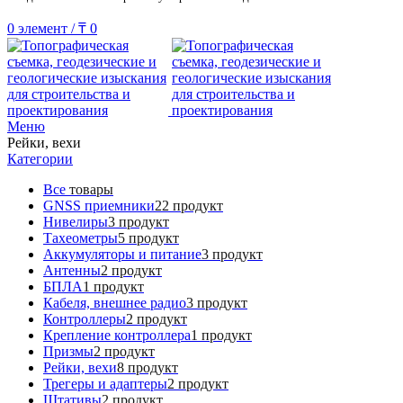
0
элемент
/
₸
0
Меню
Рейки, вехи
Категории
Все
товары
GNSS приемники
22 продукт
Нивелиры
3 продукт
Тахеометры
5 продукт
Аккумуляторы и питание
3 продукт
Антенны
2 продукт
БПЛА
1 продукт
Кабеля, внешнее радио
3 продукт
Контроллеры
2 продукт
Крепление контроллера
1 продукт
Призмы
2 продукт
Рейки, вехи
8 продукт
Трегеры и адаптеры
2 продукт
Штативы
2 продукт