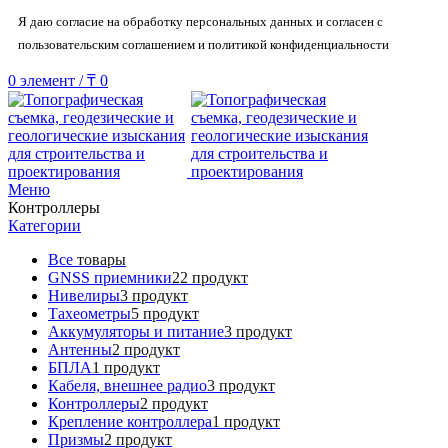
Я даю согласие на обработку персональных данных и согласен с
пользовательским соглашением и политикой конфиденциальности
0
элемент
/
₸
0
Меню
Контроллеры
Категории
Все
товары
GNSS приемники
22 продукт
Нивелиры
3 продукт
Тахеометры
5 продукт
Аккумуляторы и питание
3 продукт
Антенны
2 продукт
БПЛА
1 продукт
Кабеля, внешнее радио
3 продукт
Контроллеры
2 продукт
Крепление контроллера
1 продукт
Призмы
2 продукт