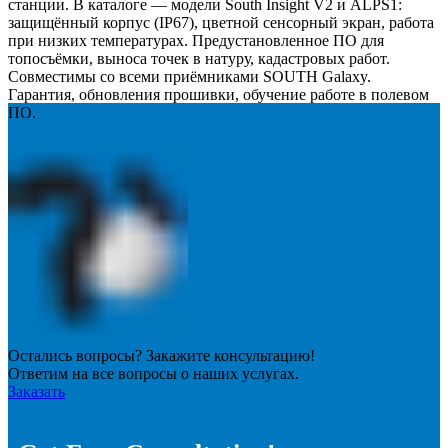
станции. В каталоге — модели South Insight V2 и ALPS1:
защищённый корпус (IP67), цветной сенсорный экран, работа
при низких температурах. Предустановленное ПО для
топосъёмки, выноса точек в натуру, кадастровых работ.
Совместимы со всеми приёмниками SOUTH Galaxy.
Гарантия, обновления прошивки, обучение работе в полевом
ПО.
Остались вопросы? Закажите консультацию!
Ответим на все вопросы о наших услугах.
Заказать