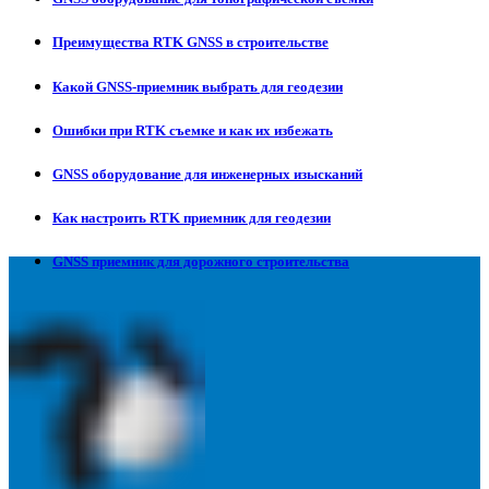
Преимущества RTK GNSS в строительстве
Какой GNSS-приемник выбрать для геодезии
Ошибки при RTK съемке и как их избежать
GNSS оборудование для инженерных изысканий
Как настроить RTK приемник для геодезии
GNSS приемник для дорожного строительства