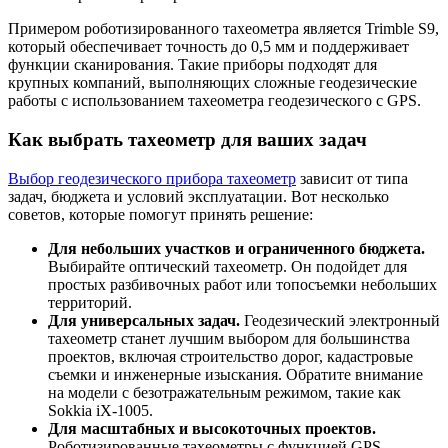
Примером роботизированного тахеометра является Trimble S9,
который обеспечивает точность до 0,5 мм и поддерживает
функции сканирования. Такие приборы подходят для
крупных компаний, выполняющих сложные геодезические
работы с использованием тахеометра геодезического с GPS.
Как выбрать тахеометр для ваших задач
Выбор геодезического прибора тахеометр
зависит от типа
задач, бюджета и условий эксплуатации. Вот несколько
советов, которые помогут принять решение:
Для небольших участков и ограниченного бюджета.
Выбирайте оптический тахеометр. Он подойдет для
простых разбивочных работ или топосъемки небольших
территорий.
Для универсальных задач.
Геодезический электронный
тахеометр станет лучшим выбором для большинства
проектов, включая строительство дорог, кадастровые
съемки и инженерные изыскания. Обратите внимание
на модели с безотражательным режимом, такие как
Sokkia iX-1005.
Для масштабных и высокоточных проектов.
Роботизированные тахеометры с функцией GPS,