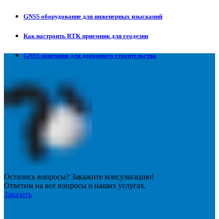
GNSS оборудование для инженерных изысканий
Как настроить RTK приемник для геодезии
GNSS приемник для дорожного строительства
Остались вопросы? Закажите консультацию!
Ответим на все вопросы о наших услугах.
Заказать