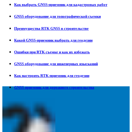
Как выбрать GNSS-приемник для кадастровых работ
GNSS оборудование для топографической съемки
Преимущества RTK GNSS в строительстве
Какой GNSS-приемник выбрать для геодезии
Ошибки при RTK съемке и как их избежать
GNSS оборудование для инженерных изысканий
Как настроить RTK приемник для геодезии
GNSS приемник для дорожного строительства