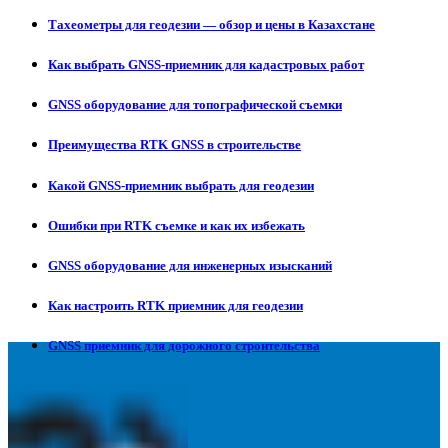
Тахеометры для геодезии — обзор и цены в Казахстане
Как выбрать GNSS-приемник для кадастровых работ
GNSS оборудование для топографической съемки
Преимущества RTK GNSS в строительстве
Какой GNSS-приемник выбрать для геодезии
Ошибки при RTK съемке и как их избежать
GNSS оборудование для инженерных изысканий
Как настроить RTK приемник для геодезии
GNSS приемник для дорожного строительства