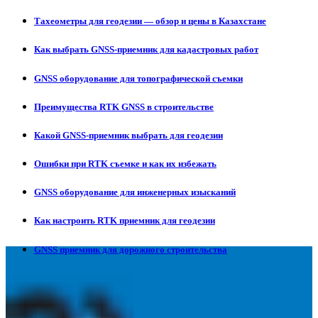
Тахеометры для геодезии — обзор и цены в Казахстане
Как выбрать GNSS-приемник для кадастровых работ
GNSS оборудование для топографической съемки
Преимущества RTK GNSS в строительстве
Какой GNSS-приемник выбрать для геодезии
Ошибки при RTK съемке и как их избежать
GNSS оборудование для инженерных изысканий
Как настроить RTK приемник для геодезии
GNSS приемник для дорожного строительства