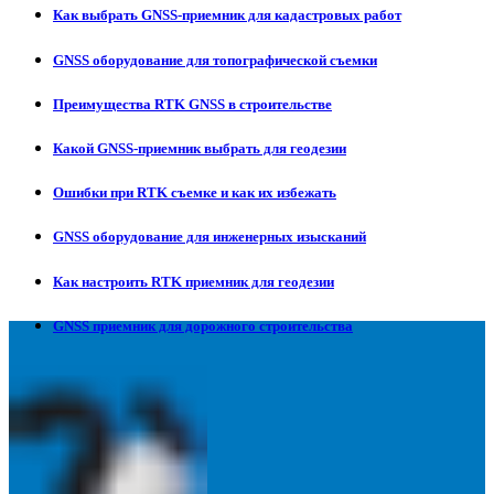
Как выбрать GNSS-приемник для кадастровых работ
GNSS оборудование для топографической съемки
Преимущества RTK GNSS в строительстве
Какой GNSS-приемник выбрать для геодезии
Ошибки при RTK съемке и как их избежать
GNSS оборудование для инженерных изысканий
Как настроить RTK приемник для геодезии
GNSS приемник для дорожного строительства