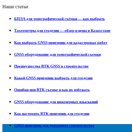
Наши статьи
БПЛА для топографической съёмки — как выбрать
Тахеометры для геодезии — обзор и цены в Казахстане
Как выбрать GNSS-приемник для кадастровых работ
GNSS оборудование для топографической съемки
Преимущества RTK GNSS в строительстве
Какой GNSS-приемник выбрать для геодезии
Ошибки при RTK съемке и как их избежать
GNSS оборудование для инженерных изысканий
Как настроить RTK приемник для геодезии
GNSS приемник для дорожного строительства