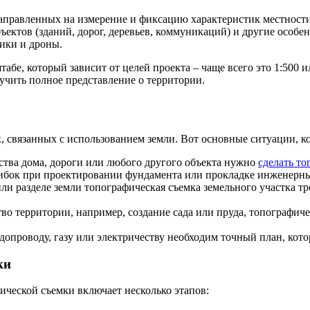
направленных на измерение и фиксацию характеристик местности.
ъектов (зданий, дорог, деревьев, коммуникаций) и другие особ
ики и дроны.
абе, который зависит от целей проекта – чаще всего это 1:500 
лучить полное представление о территории.
 связанных с использованием земли. Вот основные ситуации, ког
ства дома, дороги или любого другого объекта нужно
сделать т
ибок при проектировании фундамента или прокладке инженерны
ли разделе земли топографическая съемка земельного участка тр
о территории, например, создание сада или пруда, топографич
опроводу, газу или электричеству необходим точный план, кото
ки
ческой съемки включает несколько этапов: