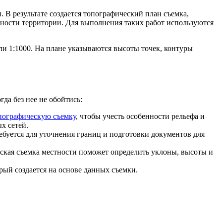
 В результате создается топографический план съемка,
енности территории. Для выполнения таких работ используются
или 1:1000. На плане указываются высоты точек, контуры
да без нее не обойтись:
опографическую съемку
, чтобы учесть особенности рельефа и
х сетей.
ебуется для уточнения границ и подготовки документов для
еская съемка местности поможет определить уклоны, высоты и
рый создается на основе данных съемки.