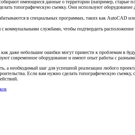
собирают имеющиеся данные о территории (например, старые пла
делать топографическую съемку. Они используют оборудование д
батываются в специальных программах, таких как AutoCAD или
ся с коммунальными службами, чтобы подтвердить расположени
ак как даже небольшие ошибки могут привести к проблемам в б
ют современное оборудование и имеют опыт работы с разными т
ть, а необходимый шаг для успешной реализации любого проекта
строительства. Если вам нужно сделать топографическую съемку,
действий.
ков