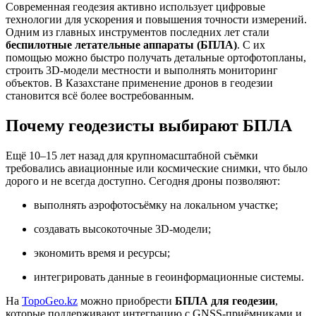
Современная геодезия активно использует цифровые
технологии для ускорения и повышения точности измерений.
Одним из главных инструментов последних лет стали
беспилотные летательные аппараты (БПЛА)
. С их
помощью можно быстро получать детальные ортофотопланы,
строить 3D-модели местности и выполнять мониторинг
объектов. В Казахстане применение дронов в геодезии
становится всё более востребованным.
Почему геодезисты выбирают БПЛА
Ещё 10–15 лет назад для крупномасштабной съёмки
требовались авиационные или космические снимки, что было
дорого и не всегда доступно. Сегодня дроны позволяют:
выполнять аэрофотосъёмку на локальном участке;
создавать высокоточные 3D-модели;
экономить время и ресурсы;
интегрировать данные в геоинформационные системы.
На
TopoGeo.kz
можно приобрести
БПЛА для геодезии
,
которые поддерживают интеграцию с GNSS-приёмниками и