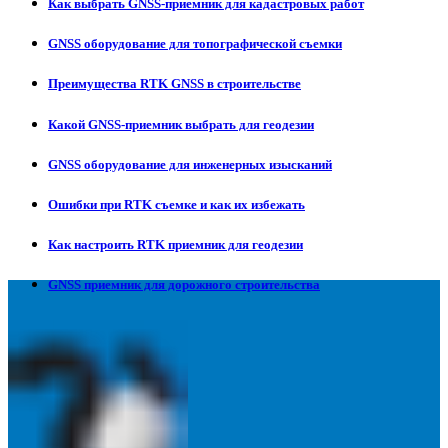
Как выбрать GNSS-приемник для кадастровых работ
GNSS оборудование для топографической съемки
Преимущества RTK GNSS в строительстве
Какой GNSS-приемник выбрать для геодезии
GNSS оборудование для инженерных изысканий
Ошибки при RTK съемке и как их избежать
Как настроить RTK приемник для геодезии
GNSS приемник для дорожного строительства