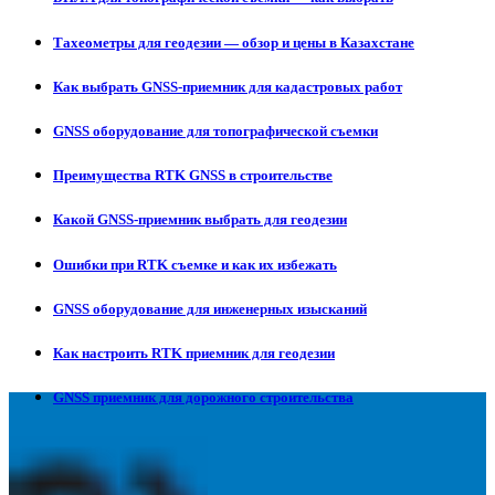
Тахеометры для геодезии — обзор и цены в Казахстане
Как выбрать GNSS-приемник для кадастровых работ
GNSS оборудование для топографической съемки
Преимущества RTK GNSS в строительстве
Какой GNSS-приемник выбрать для геодезии
Ошибки при RTK съемке и как их избежать
GNSS оборудование для инженерных изысканий
Как настроить RTK приемник для геодезии
GNSS приемник для дорожного строительства